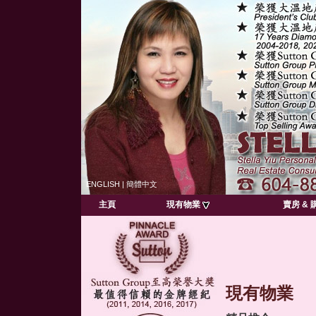
ENGLISH
|
簡體中文
主頁
現有物業
賣房 & 
現有物業